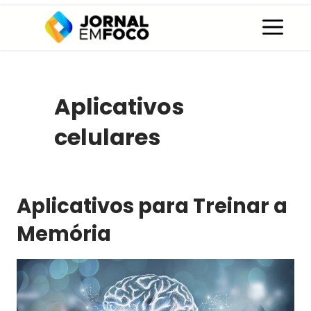
Pular
C
para
o
conteúdo
Aplicativos
celulares
Aplicativos para Treinar a
Memória