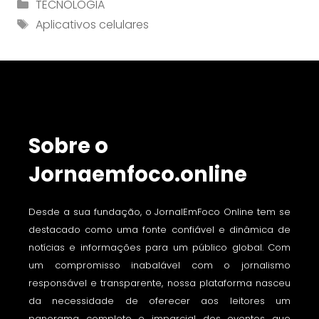
Categorias
TECNOLOGIA
Tag
Aplicativos celulares
Sobre o
Jornaemfoco.online
Desde a sua fundação, o JornalEmFoco Online tem se
destacado como uma fonte confiável e dinâmica de
notícias e informações para um público global. Com
um compromisso inabalável com o jornalismo
responsável e transparente, nossa plataforma nasceu
da necessidade de oferecer aos leitores um
panorama completo e imparcial dos eventos que