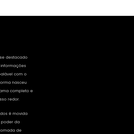
 se destacado
e informações
balável com o
aforma nasceu
rama completo e
so redor.
nados é movida
o poder da
a tomada de