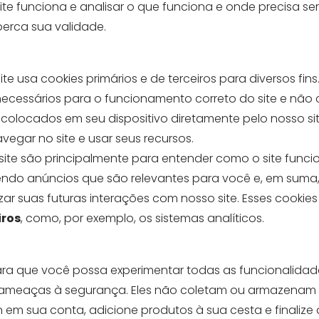
ite funciona e analisar o que funciona e onde precisa se
rca sua validade.
te usa cookies primários e de terceiros para diversos fins
necessários para o funcionamento correto do site e nã
ão colocados em seu dispositivo diretamente pelo nosso 
avegar no site e usar seus recursos.
site são principalmente para entender como o site funci
ndo anúncios que são relevantes para você e, em suma,
zar suas futuras interações com nosso site. Esses cookie
iros
, como, por exemplo, os sistemas analíticos.
ara que você possa experimentar todas as funcionalidade
er ameaças à segurança. Eles não coletam ou armazenam
n em sua conta, adicione produtos à sua cesta e finali