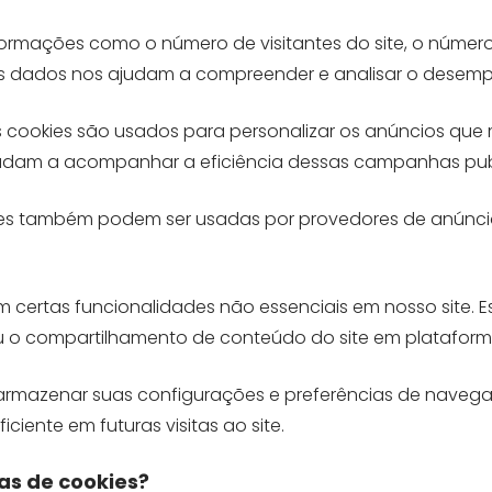
rmações como o número de visitantes do site, o número d
Esses dados nos ajudam a compreender e analisar o desemp
es cookies são usados ​​para personalizar os anúncios q
ajudam a acompanhar a eficiência dessas campanhas publi
s também podem ser usadas por provedores de anúncios 
am certas funcionalidades não essenciais em nosso site. 
o compartilhamento de conteúdo do site em plataformas
armazenar suas configurações e preferências de navega
iente em futuras visitas ao site.
as de cookies?