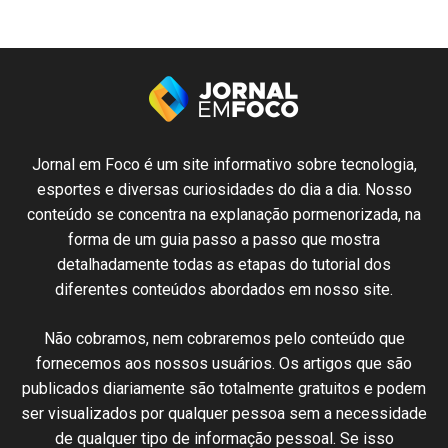
Jornal em Foco é um
site
informativo sobre
tecnologia
,
esportes e
diversas
curiosidades
do dia a dia.
Nosso
conteúdo
se
concentra
na
explanação
pormenorizada
,
na
forma de um
guia
passo
a passo
que
mostra
detalhadamente
todas
as etapas
do
tutorial
dos
diferentes
conteúdos
abordados em nosso
site
.
N
ão cobramos,
nem
cobraremos
pelo conteúdo
que
fornecemos
aos nossos
usuários
.
Os artigos
que
são
publicados
diariamente são
totalmente
gratuitos e podem
ser
visualizados
por qualquer
pessoa
sem
a necessidade
de
qualquer
tipo de
informação
pessoal.
Se
isso