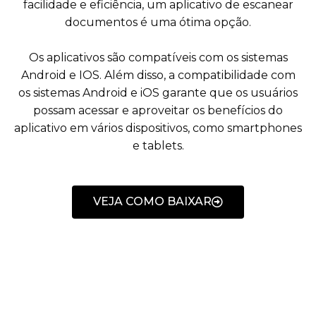
facilidade e eficiência, um aplicativo de escanear
documentos é uma ótima opção.
Os aplicativos são compatíveis com os sistemas
Android e IOS. Além disso, a compatibilidade com
os sistemas Android e iOS garante que os usuários
possam acessar e aproveitar os benefícios do
aplicativo em vários dispositivos, como smartphones
e tablets.
VEJA COMO BAIXAR
Margareth
Menezes
eila
@menezes_oficial