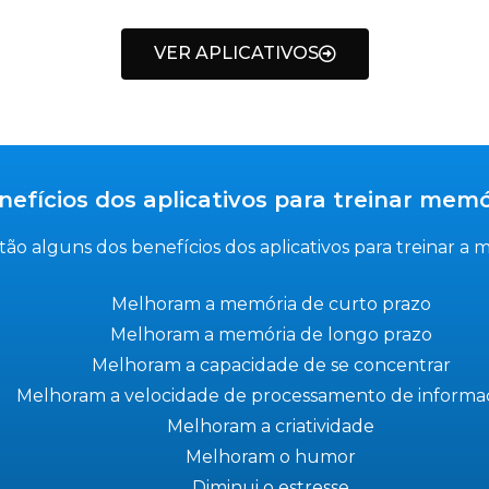
VER APLICATIVOS
nefícios dos aplicativos para treinar memó
tão alguns dos benefícios dos aplicativos para treinar a 
Melhoram a memória de curto prazo
Melhoram a memória de longo prazo
Melhoram a capacidade de se concentrar
Melhoram a velocidade de processamento de informa
Melhoram a criatividade
Melhoram o humor
Diminui o estresse