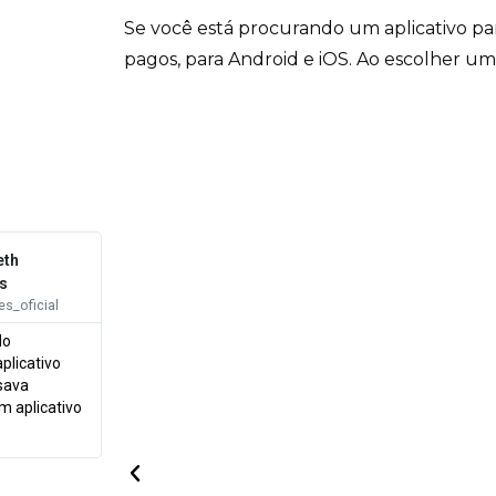
Se você está procurando um aplicativo par
pagos, para Android e iOS. Ao escolher um 
eth
s
_oficial
do
plicativo
sava
m aplicativo