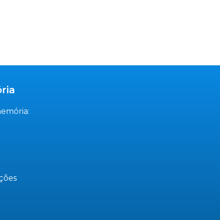
ria
memória:
ções