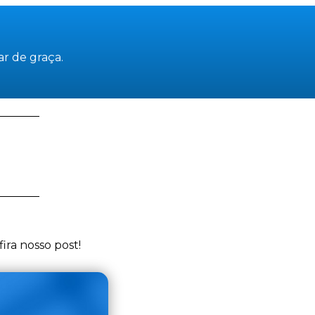
ar de graça.
ira nosso post!