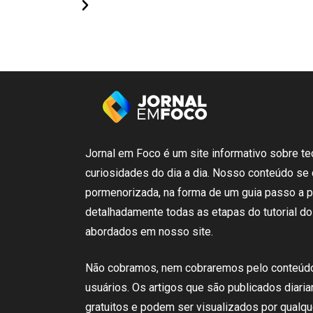
Jornal em Foco é um
site
informativo sobre
te
curiosidades
do dia a dia.
Nosso
conteúdo
se
pormenorizada
,
na
forma de um
guia
passo
a 
detalhadamente
todas
as etapas
do
tutorial
do
abordados em nosso
site
.
N
ão cobramos,
nem
cobraremos
pelo conteúd
usuários
.
Os artigos
que
são
publicados
diari
gratuitos e podem ser
visualizados
por qualq