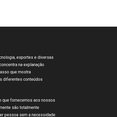
cnologia
, esportes e
diversas
concentra
na
explanação
passo
que
mostra
s diferentes
conteúdos
o
que
fornecemos
aos nossos
amente são
totalmente
uer
pessoa
sem
a necessidade