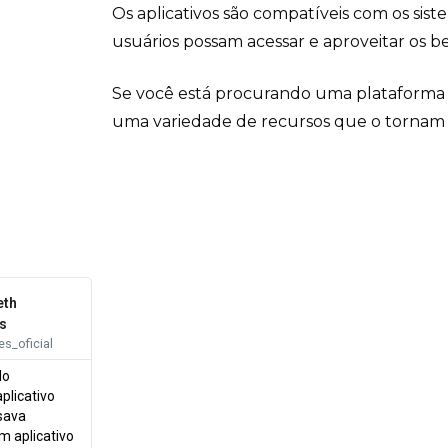
Os aplicativos são compatíveis com os sis
usuários possam acessar e aproveitar os be
Se você está procurando uma plataforma d
uma variedade de recursos que o tornam u
eth
s
_oficial
do
plicativo
sava
m aplicativo