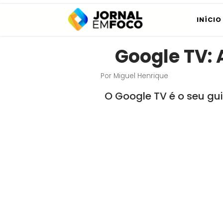
Pular
INÍCIO
para
o
Google TV: 
conteúdo
Por
Miguel Henrique
O Google TV é o seu gu