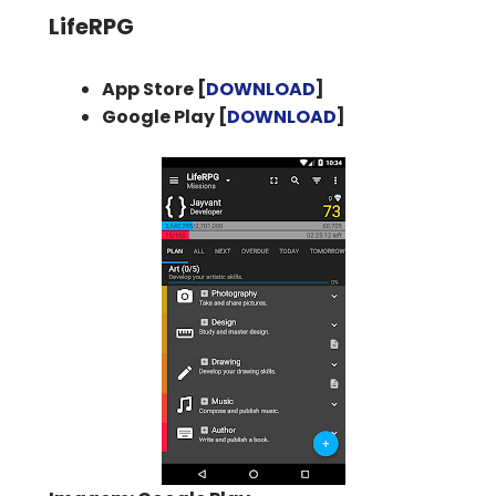
LifeRPG
App Store [
DOWNLOAD
]
Google Play [
DOWNLOAD
]