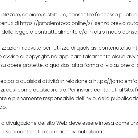
tilizzare, copiare, distribuire, consentire l'accesso pubbli
uti di https://jornalemfoco.online/z/, senza previa autorizza
sto dalla legge o contrattualmente e/o in altro modo consen
zzazioni ricevute per l'utilizzo di qualsiasi contenuto su 
o avviso di copyright, né applicare falsamente alcun avvis
 su opere protette, o qualsiasi altra forma di violazione di di
ecipa a qualsiasi attività in relazione a https://jornalemf
terzi, così come qualsiasi altro. Per inviare contenuti al Sito, 
ente e pienamente responsabile dell'invio, della pubblicaz
do.
 o divulgazione del sito Web deve essere intesa come una li
ui suoi contenuti o sui marchi ivi pubblicati.