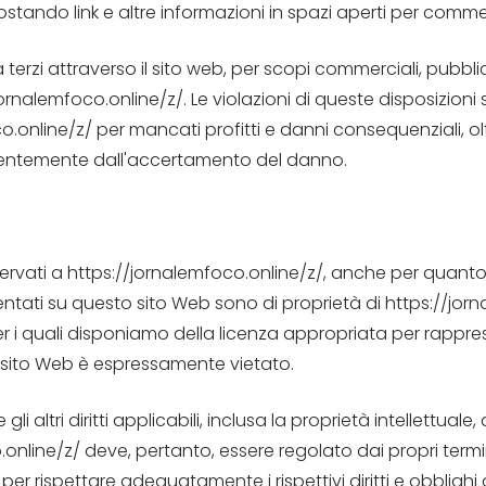
ndo link e altre informazioni in spazi aperti per commenti 
terzi attraverso il sito web, per scopi commerciali, pubblici
ornalemfoco.online/z/. Le violazioni di queste disposizioni
o.online/z/ per mancati profitti e danni consequenziali, o
entemente dall'accertamento del danno.
 riservati a https://jornalemfoco.online/z/, anche per quanto 
sentati su questo sito Web sono di proprietà di https://jor
i per i quali disponiamo della licenza appropriata per rappres
sito Web è espressamente vietato.
e gli altri diritti applicabili, inclusa la proprietà intellettua
nline/z/ deve, pertanto, essere regolato dai propri termin
r rispettare adeguatamente i rispettivi diritti e obblighi ap