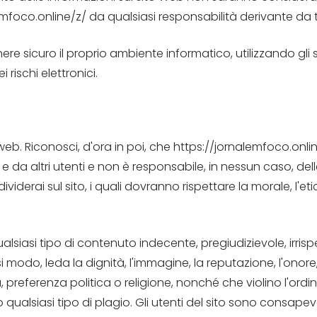
foco.online/z/ da qualsiasi responsabilità derivante da tal
re sicuro il proprio ambiente informatico, utilizzando gli s
i rischi elettronici.
to web. Riconosci, d'ora in poi, che https://jornalemfoco.
 e da altri utenti e non è responsabile, in nessun caso, del
derai sul sito, i quali dovranno rispettare la morale, l'etica
alsiasi tipo di contenuto indecente, pregiudizievole, irrispe
modo, leda la dignità, l'immagine, la reputazione, l'onore, la
a, preferenza politica o religione, nonché che violino l'ord
 qualsiasi tipo di plagio. Gli utenti del sito sono consap