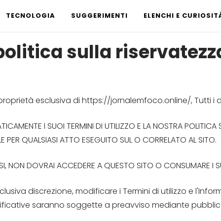
TECNOLOGIA
SUGGERIMENTI
ELENCHI E CURIOSIT
politica sulla riservatezz
rietà esclusiva di https://jornalemfoco.online/, Tutti i diri
MENTE I SUOI TERMINI DI UTILIZZO E LA NOSTRA POLITICA 
LE PER QUALSIASI ATTO ESEGUITO SUL O CORRELATO AL SITO.
ESSI, NON DOVRAI ACCEDERE A QUESTO SITO O CONSUMARE I 
usiva discrezione, modificare i Termini di utilizzo e l'Info
nificative saranno soggette a preavviso mediante pubblica