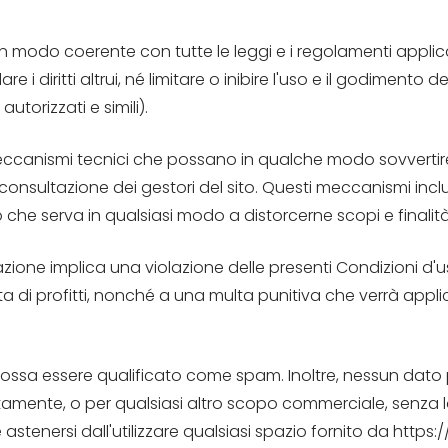
o in modo coerente con tutte le leggi e i regolamenti applica
re i diritti altrui, né limitare o inibire l'uso e il godimento
torizzati e simili).
ccanismi tecnici che possano in qualche modo sovvertire l
onsultazione dei gestori del sito. Questi meccanismi includ
 che serva in qualsiasi modo a distorcerne scopi e finalità
azione implica una violazione delle presenti Condizioni d'
 di profitti, nonché a una multa punitiva che verrà app
ssa essere qualificato come spam. Inoltre, nessun dato p
ettamente, o per qualsiasi altro scopo commerciale, senza l
 astenersi dall'utilizzare qualsiasi spazio fornito da https