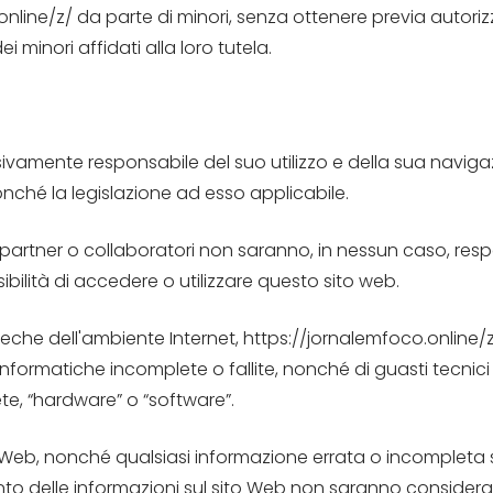
nline/z/ da parte di minori, senza ottenere previa autori
i minori affidati alla loro tutela.
vamente responsabile del suo utilizzo e della sua navigaz
nonché la legislazione ad esso applicabile.
i, partner o collaboratori non saranno, in nessun caso, respon
ssibilità di accedere o utilizzare questo sito web.
nseche dell'ambiente Internet, https://jornalemfoco.online/z
formatiche incomplete o fallite, nonché di guasti tecnici di 
te, “hardware” o “software”.
to Web, nonché qualsiasi informazione errata o incompleta 
ento delle informazioni sul sito Web non saranno considera