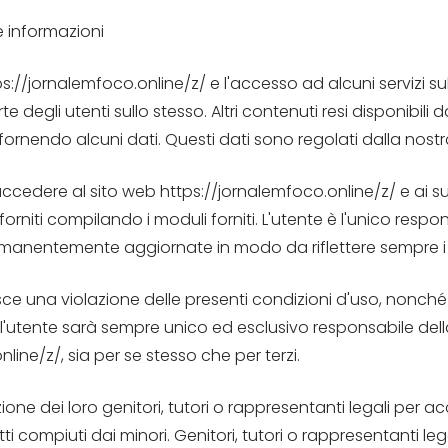
e informazioni
tps://jornalemfoco.online/z/ e l'accesso ad alcuni servizi 
e degli utenti sullo stesso. Altri contenuti resi disponibili
i, fornendo alcuni dati. Questi dati sono regolati dalla nostr
 accedere al sito web https://jornalemfoco.online/z/ e ai s
ti forniti compilando i moduli forniti. L'utente è l'unico res
rmanentemente aggiornate in modo da riflettere sempre i da
uisce una violazione delle presenti condizioni d'uso, nonché
, l'utente sarà sempre unico ed esclusivo responsabile del
line/z/, sia per se stesso che per terzi.
ione dei loro genitori, tutori o rappresentanti legali per 
 atti compiuti dai minori. Genitori, tutori o rappresentanti